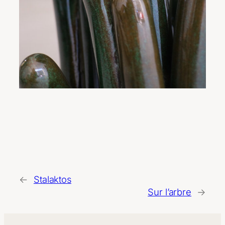
←
Stalaktos
Sur l’arbre
→