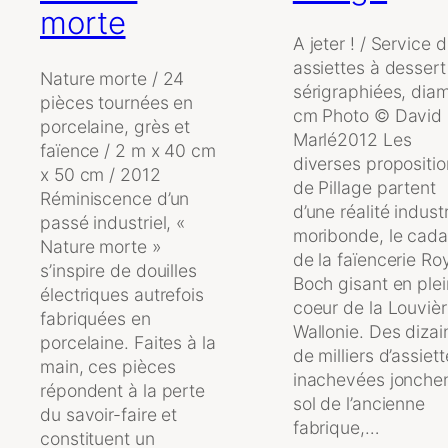
morte
A jeter ! / Service 
assiettes à dessert
Nature morte / 24
sérigraphiées, diam
pièces tournées en
cm Photo © David
porcelaine, grès et
Marlé2012 Les
faïence / 2 m x 40 cm
diverses propositi
x 50 cm / 2012
de Pillage partent
Réminiscence d’un
d’une réalité industr
passé industriel, «
moribonde, le cada
Nature morte »
de la faïencerie Ro
s’inspire de douilles
Boch gisant en plei
électriques autrefois
coeur de la Louviè
fabriquées en
Wallonie. Des dizai
porcelaine. Faites à la
de milliers d’assiet
main, ces pièces
inachevées jonchen
répondent à la perte
sol de l’ancienne
du savoir-faire et
fabrique,…
constituent un