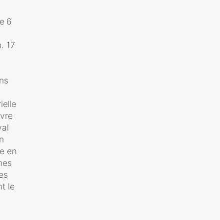
de 6
. 17
ons
ielle
vre
yal
n
re en
nes
tes
t le